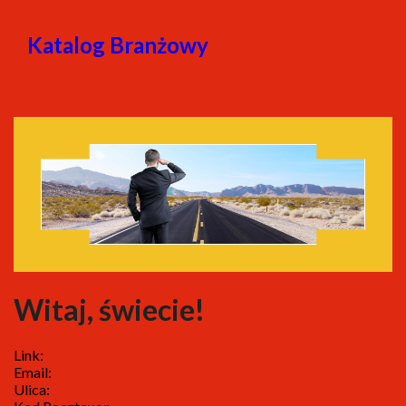
Katalog Branżowy
Witaj, świecie!
Link:
Email:
Ulica: